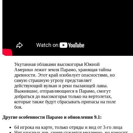
Укутанная облаками высокогорья Южной
Америки лежит земля Парамо, хранящая тайны
древности. Этот край изобилует опасностями, но
самую страшную угрозу представляет
действующий вулкан и реки пылающей лавы.
Выжившие, отправляющиеся в Парамо, смогут
добраться до высокогорья только на вертолетах,
которые также будут сбрасывать припасы на поле
боя.
Другие особенности Парамо и обновления 9.1:
64 игрока на карте, только отряды и вид от 3-го лица
Нет красных зон, синяя сужается медленно, но наносит