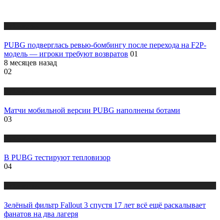
Публикации
PUBG подверглась ревью-бомбингу после перехода на F2P-
модель — игроки требуют возвратов
01
8 месяцев назад
02
Публикации
Матчи мобильной версии PUBG наполнены ботами
03
Публикации
В PUBG тестируют тепловизор
04
Публикации
Зелёный фильтр Fallout 3 спустя 17 лет всё ещё раскалывает
фанатов на два лагеря