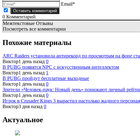
Email*
0
Комментарий
Межтекстовые Отзывы
Посмотреть все комментарии
Похожие материалы
ARC Raiders установила антирекорд по просмотрам на фоне ста
Виктор
1 день назад
0
В PUBG появятся NPC с искусственным интеллектом
Виктор
1 день назад
1
В PUBG пройдут бесплатные выходные
Виктор
1 день назад
0
Зрители «Человек-паук: Новый день» понижают личный рейти
Виктор
1 день назад
0
Игрок в Crusader Kings 3 вырастил настолько жадного персонаж
Виктор
3 дня назад
0
Актуальное