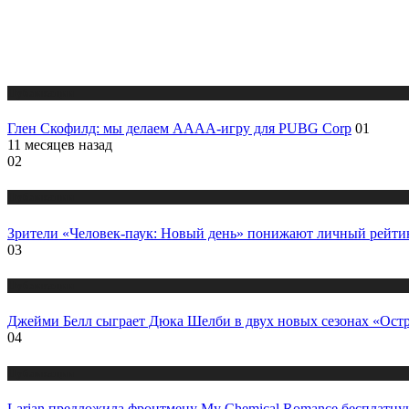
Публикации
Глен Скофилд: мы делаем АААА-игру для PUBG Corp
01
11 месяцев назад
02
Публикации
Зрители «Человек-паук: Новый день» понижают личный рейти
03
Публикации
Джейми Белл сыграет Дюка Шелби в двух новых сезонах «Ост
04
Публикации
Larian предложила фронтмену My Chemical Romance бесплатную