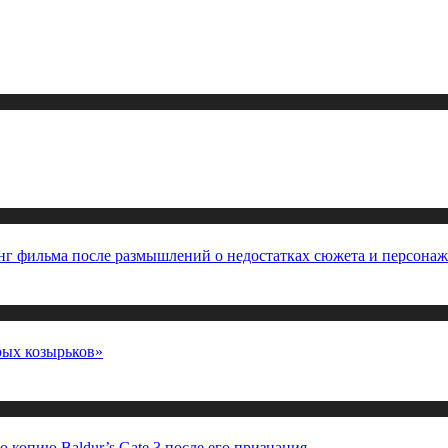
нг фильма после размышлений о недостатках сюжета и персона
рых козырьков»
 копию Baldur’s Gate 3 после его признания