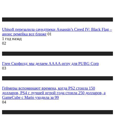
Публикации
Ubisoft перезалила саундтреки Assassin’s Creed IV: Black Flag –
анонс ремейка все ближе
01
1 год назад
02
Публикации
Глен Скофилд: мы делаем АААА-игру для PUBG Corp
03
Публикации
Геймеры вспоминают времена, когда PS2 стоила 150
долларов, PS4 с лучшей игрой года стоила 250 долларов, а
GameCube с Mario уходила за 99
04
Публикации