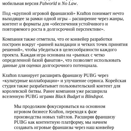
мобильная версия
Palworld
и
No Law
.
Под «крупной игровой франшизой» Krafton понимает нечто
выходящее за рамки одной игры – расширение через жанры,
контент и форматы для «обеспечения устойчивого и
повторяемого роста в долгосрочной перспективе».
Компания также отметила, что ее конвейер разработки
построен вокруг «ранней валидации и четких точек принятия
решений», чтобы убедиться в целесообразности каждого
проекта. Каждая игра основана на «рынках с четко
определенной базой фанатов», что позволяет использовать
данные для оценки долгосрочного потенциала.
Krafton планирует расширять франшизу PUBG через
«культурные коллаборации» и улучшение сервиса. Корейская
студия также разрабатывает пользовательский контент для
королевской битвы. Ранее компания уже расширила
вселенную PUBG играми
Black Budget
и
Blindspot
.
Мы продолжим фокусироваться на основном
игровом бизнесе Krafton, переходя к фазе
производства новых тайтлов. Расширяя франшизу
PUBG как контентную платформу, мы начнем
создавать игровые франшизы через наш конвейер