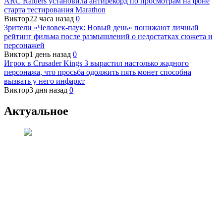
ARC Raiders установила антирекорд по просмотрам на фоне
старта тестирования Marathon
Виктор
22 часа назад
0
Зрители «Человек-паук: Новый день» понижают личный
рейтинг фильма после размышлений о недостатках сюжета и
персонажей
Виктор
1 день назад
0
Игрок в Crusader Kings 3 вырастил настолько жадного
персонажа, что просьба одолжить пять монет способна
вызвать у него инфаркт
Виктор
3 дня назад
0
Актуальное