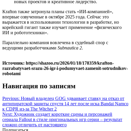
новых проектов и креативное лидерство.
Krafton также затронула планы стать «ИИ-компанией»,
впервые озвученные в октябре 2025 года. Сейчас это
выражается в использовании технологии в разработке, но
корейский гигант также изучает применение «физического
ИИ и робототехники».
Параллельно компания вовлечена в судебный спор с
ведущими разработчиками
Subnautica 2
.
Источник: https://shazoo.ru/2026/01/18/178359/krafton-
razrabatyvaet-srazu-26-igr-i-podumyvaet-zamenit-sotrudnikov-
robotami
Навигация по записям
Previous:
Новый владелец GOG удваивает ставку на отказ от
антипиратской защиты спустя 14 лет после иска Bandai Namco
к CDPR из-за The Witcher 2
Next:
Художник создает короткие сцены и персонажей
сериала Fallout в стиле оригинальных игр серии – результат
сложно отличить от настоящего
Подписаться