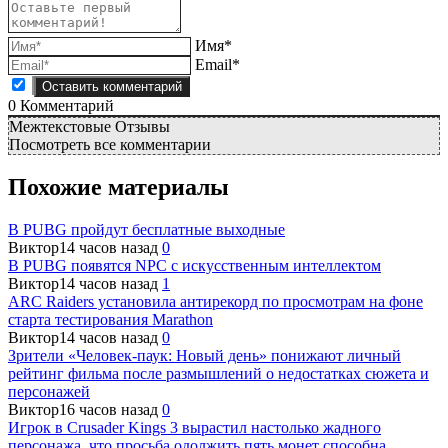
Имя*
Email*
0
Комментарий
Межтекстовые Отзывы
Посмотреть все комментарии
Похожие материалы
В PUBG пройдут бесплатные выходные
Виктор
14 часов назад
0
В PUBG появятся NPC с искусственным интеллектом
Виктор
14 часов назад
1
ARC Raiders установила антирекорд по просмотрам на фоне
старта тестирования Marathon
Виктор
14 часов назад
0
Зрители «Человек-паук: Новый день» понижают личный
рейтинг фильма после размышлений о недостатках сюжета и
персонажей
Виктор
16 часов назад
0
Игрок в Crusader Kings 3 вырастил настолько жадного
персонажа, что просьба одолжить пять монет способна