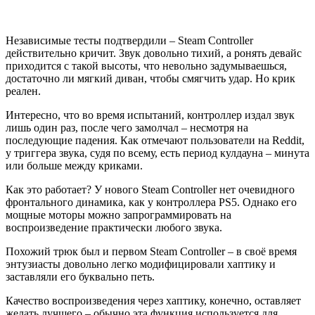
Независимые тесты подтвердили – Steam Controller
действительно кричит. Звук довольно тихий, а ронять девайс
приходится с такой высоты, что невольно задумываешься,
достаточно ли мягкий диван, чтобы смягчить удар. Но крик
реален.
Интересно, что во время испытаний, контроллер издал звук
лишь один раз, после чего замолчал – несмотря на
последующие падения. Как отмечают пользователи на Reddit,
у триггера звука, судя по всему, есть период кулдауна – минута
или больше между криками.
Как это работает? У нового Steam Controller нет очевидного
фронтального динамика, как у контроллера PS5. Однако его
мощные моторы можно запрограммировать на
воспроизведение практически любого звука.
Похожий трюк был и первом Steam Controller – в своё время
энтузиасты довольно легко модифицировали хаптику и
заставляли его буквально петь.
Качество воспроизведения через хаптику, конечно, оставляет
желать лучшего – обычно эта функция используется для