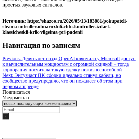
простых звуковых сигналов.
Источник: https://shazoo.ru/2026/05/13/183881/pokupateli-
steam-controller-obnaruzhili-chto-kontroller-izdaet-
klassicheskii-krik-vilgelma-pri-padenii
Навигация по записям
Previous:
Девять лет назад OpenAI клянчила у Microsoft доступ
к вычислительным мощностям с огромной скидкой – тогда
корпорация посчитала такую сделку нежизнеспособной
Next:
Энтузиаст ПК-сборки идеально стянул кабели, но
сообщество предупредило, что он пожалеет об этом при
первом апгрейде
Подписаться
Уведомить о