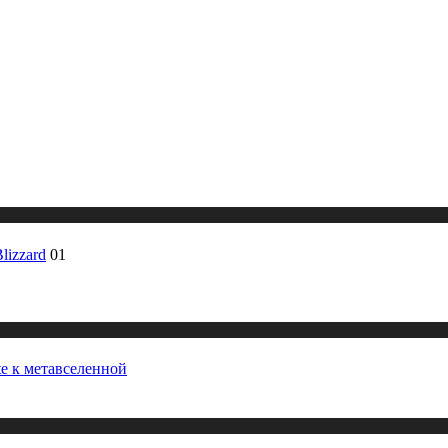
lizzard
01
te к метавселенной