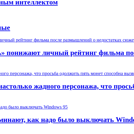
нным интеллектом
ные
ь» понижают личный рейтинг фильма по
настолько жадного персонажа, что прось
оминают, как надо было выключать Wind