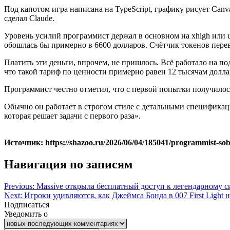
Под капотом игра написана на TypeScript, графику рисует Canva
сделал Claude.
Уровень усилий программист держал в основном на xhigh или ul
обошлась бы примерно в 6600 долларов. Счётчик токенов перева
Платить эти деньги, впрочем, не пришлось. Всё работало на п
что такой тариф по ценности примерно равен 12 тысячам доллар
Программист честно отметил, что с первой попытки получилось
Обычно он работает в строгом стиле с детальными спецификаци
которая решает задачи с первого раза».
Источник: https://shazoo.ru/2026/06/04/185041/programmist-sob
Навигация по записям
Previous:
Massive открыла бесплатный доступ к легендарному с
Next:
Игроки удивляются, как Джеймса Бонда в 007 First Light
Подписаться
Уведомить о