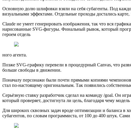
Основную долю шлифовки взяли на себя субагенты. Под каждого
визуальными эффектами. Отдельные проходы достались карте,
Claude не умеет генерировать изображения, так что вся график
нарисованные SVG-фигуры. Финальный рывок, который прогр
героем отдель
ного агента.
Позже SVG-графику перевели в процедурный Canvas, что развяз
больше свободы в движении.
Поначалу персонажи были почти прямыми копиями чемпионов Le
стал по-настоящему оригинальным. Так появились собственные
Серьёзную ставку разработчик сделал на команду /goal. Он игра
который проверяет, достигнута ли цель, благодаря чему модел
Для широких сквозных задач вроде оптимизации и баланса в ход
субагентов, по словам программиста, от 100 до 400 штук. Сами