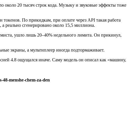
ышло около 20 тысяч строк кода. Музыку и звуковые эффекты тоже
н токенов. По прикидкам, при оплате через API такая работа
, а реально сгенерировано около 15,5 миллиона.
раммиста, ушло лишь 20–40% недельного лимита. Он прикинул,
льные экраны, а мультиплеер иногда подтормаживает.
сией 4.8 ощущался иначе. Саму модель он описал как «машину,
pus-48-menshe-chem-za-den