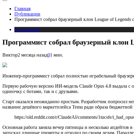
Главная
Публикации
Программист собрал браузерный клон League of Legends 
Публикации
Программист собрал браузерный клон Le
Виктор
2 месяца назад
0
1 мин.
Инженер-программист собрал полностью играбельный браузерны
Первую рабочую версию ИИ-модель Claude Opus 4.8 выдала с 
одиночку с ботами, так и с друзьями.
Старт оказался неожиданно простым. Разработчик попросил ней
название дешёвого маркетплейса Temu ради образа бюджетной к
https://old.reddit.com/r/ClaudeAI/comments/1tucsfe/i_had
Основная работа заняла вечер пятницы и несколько апдейтов в
запускал длинные промпты и отходил по своим делам. Параллел