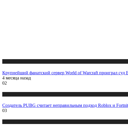
Публикации
Крупнейший фанатский сервер World of Warcraft проиграл суд B
4 месяца назад
02
Публикации
Создатель PUBG считает неправильным подход Roblox и Fortni
03
Публикации