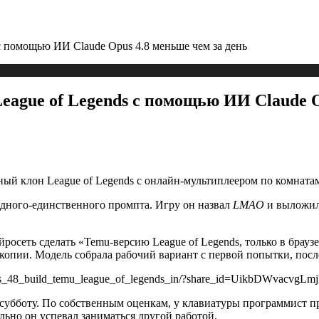
с помощью ИИ Claude Opus 4.8 меньше чем за день
ague of Legends с помощью ИИ Claude O
й клон League of Legends с онлайн-мультиплеером по комнатам,
одного-единственного промпта. Игру он назвал
LMAO
и выложил 
росеть сделать «Temu-версию League of Legends, только в брауз
опии. Модель собрала рабочий вариант с первой попытки, после
_opus_48_build_temu_league_of_legends_in/?share_id=UikbDWvacvgLm
 субботу. По собственным оценкам, у клавиатуры программист пр
ьно он успевал заниматься другой работой.