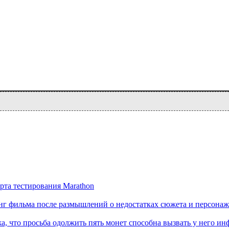
рта тестирования Marathon
нг фильма после размышлений о недостатках сюжета и персона
а, что просьба одолжить пять монет способна вызвать у него ин