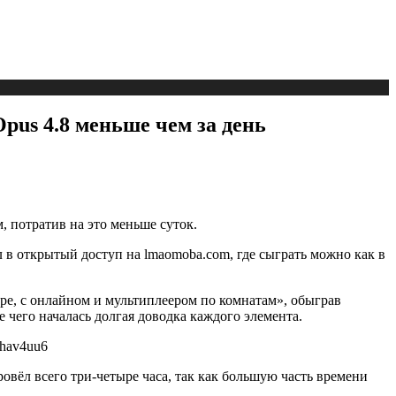
pus 4.8 меньше чем за день
 потратив на это меньше суток.
в открытый доступ на lmaomoba.com, где сыграть можно как в
ере, с онлайном и мультиплеером по комнатам», обыграв
 чего началась долгая доводка каждого элемента.
jhav4uu6
овёл всего три-четыре часа, так как большую часть времени