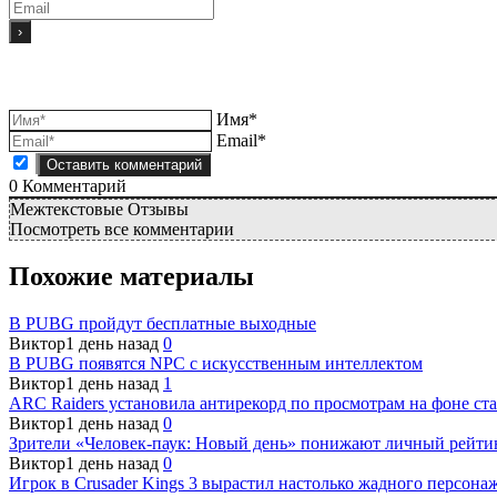
Имя*
Email*
0
Комментарий
Межтекстовые Отзывы
Посмотреть все комментарии
Похожие материалы
В PUBG пройдут бесплатные выходные
Виктор
1 день назад
0
В PUBG появятся NPC с искусственным интеллектом
Виктор
1 день назад
1
ARC Raiders установила антирекорд по просмотрам на фоне ста
Виктор
1 день назад
0
Зрители «Человек-паук: Новый день» понижают личный рейти
Виктор
1 день назад
0
Игрок в Crusader Kings 3 вырастил настолько жадного персонаж