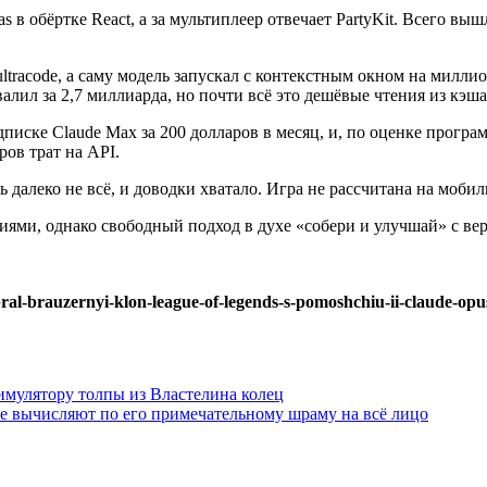
s в обёртке React, а за мультиплеер отвечает PartyKit. Всего в
tracode, а саму модель запускал с контекстным окном на миллио
лил за 2,7 миллиарда, но почти всё это дешёвые чтения из кэша
одписке Claude Max за 200 долларов в месяц, и, по оценке прог
ов трат на API.
 далеко не всё, и доводки хватало. Игра не рассчитана на моби
ями, однако свободный подход в духе «собери и улучшай» с вер
ral-brauzernyi-klon-league-of-legends-s-pomoshchiu-ii-claude-o
имулятору толпы из Властелина колец
 не вычисляют по его примечательному шраму на всё лицо