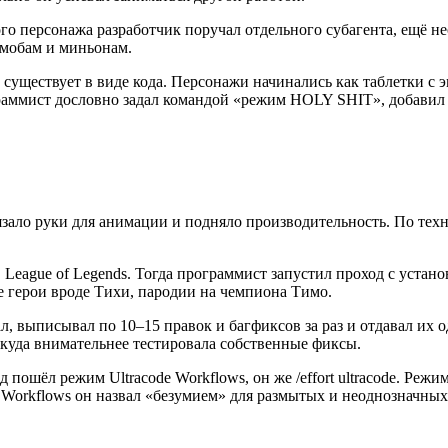
 персонажа разработчик поручал отдельного субагента, ещё нес
 мобам и миньонам.
а существует в виде кода. Персонажи начинались как таблетки с 
аммист дословно задал командой «режим HOLY SHIT», добавил
ало руки для анимации и подняло производительность. По техни
ague of Legends. Тогда программист запустил проход с устано
 герои вроде Тихи, пародии на чемпиона Тимо.
л, выписывал по 10–15 правок и багфиксов за раз и отдавал их о
ь куда внимательнее тестировала собственные фиксы.
 пошёл режим Ultracode Workflows, он же /effort ultracode. Ре
 Workflows он назвал «безумием» для размытых и неоднозначных 