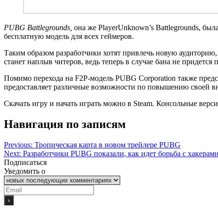
PUBG Battlegrounds,
она же PlayerUnknown’s Battlegrounds, бы
бесплатную модель для всех геймеров.
Таким образом разработчики хотят привлечь новую аудиторию,
станет наплыв читеров, ведь теперь в случае бана не придется 
Помимо перехода на F2P-модель PUBG Corporation также предст
предоставляет различные возможности по повышению своей в
Скачать игру и начать играть можно в Steam. Консольные верси
Навигация по записям
Previous:
Тропическая карта в новом трейлере PUBG
Next:
Разработчики PUBG показали, как идет борьба с хакерам
Подписаться
Уведомить о