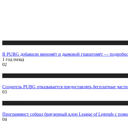
Публикации
В PUBG добавили миномёт и дымовой гранатомёт — подробно
1 год назад
02
Публикации
Создатель PUBG отказывается предоставлять бесплатные част
03
Публикации
Программист собрал браузерный клон League of Legends с пом
04