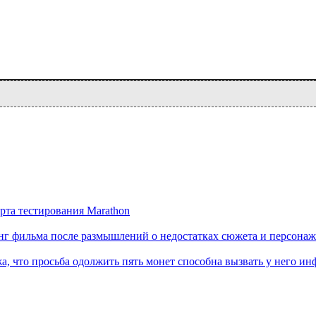
рта тестирования Marathon
нг фильма после размышлений о недостатках сюжета и персона
а, что просьба одолжить пять монет способна вызвать у него ин