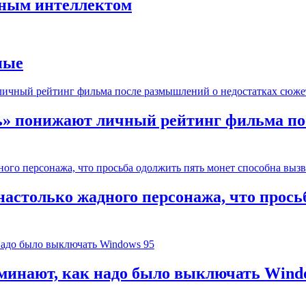
нным интеллектом
ные
ь» понижают личный рейтинг фильма по
настолько жадного персонажа, что прось
оминают, как надо было выключать Wind