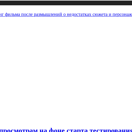
нг фильма после размышлений о недостатках сюжета и персона
 просмотрам на фоне старта тестировани