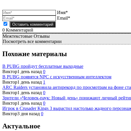
Имя*
Email*
0
Комментарий
Межтекстовые Отзывы
Посмотреть все комментарии
Похожие материалы
В PUBG пройдут бесплатные выходные
Виктор
1 день назад
0
В PUBG появятся NPC с искусственным интеллектом
Виктор
1 день назад
1
ARC Raiders установила антирекорд по просмотрам на фоне ста
Виктор
1 день назад
0
Зрители «Человек-паук: Новый день» понижают личный рейти
Виктор
1 день назад
0
Игрок в Crusader Kings 3 вырастил настолько жадного персонаж
Виктор
3 дня назад
0
Актуальное