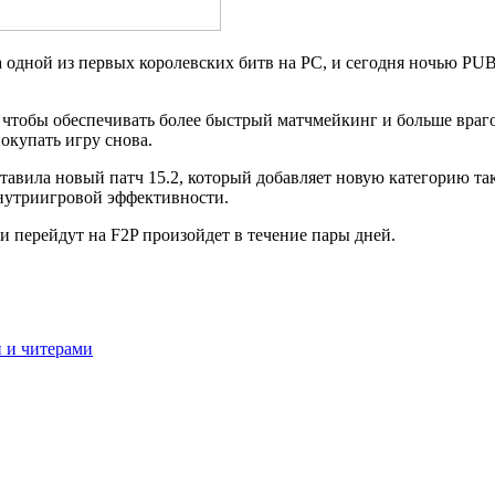
ла одной из первых королевских битв на PC, и сегодня ночью PU
 чтобы обеспечивать более быстрый матчмейкинг и больше враго
покупать игру снова.
авила новый патч 15.2, который добавляет новую категорию так
нутриигровой эффективности.
и перейдут на F2P произойдет в течение пары дней.
и и читерами