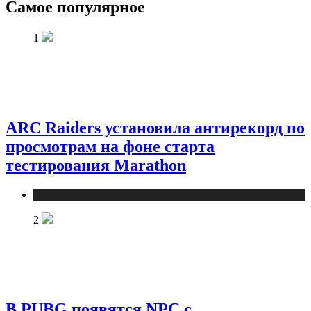
Самое популярное
1
ARC Raiders установила антирекорд по
просмотрам на фоне старта
тестирования Marathon
Публикации
2
В PUBG появятся NPC с