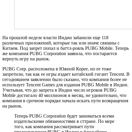
На прошлой неделе власти Индии забанили еще 118
различных приложений, которые так или иначе связаны с
Китаем. Под запрет попал и баттл-рояль PUBG Mobile. Теперь
же компания PUBG Corporation заявила, что постарается
вернуть игру на рынок.
PUBG Corp. расположена в Южной Корее, но ее тоже
запретили, так как ее игры издает китайский гигант Tencent. В
сегодняшнем заявлении было сказано, что компания более не
использует Tencent Games для издания PUBG Mobile в Индии.
Учитывая, что до запрета в Индии число игроков PUBG
Mobile достигало 40 миллионов в месяц, не удивительно, что
компания в срочном порядке начала искать пути возвращения
на рынок.
Теперь PUBG Corporation будет заниматься всеми
издательскими обязанностями в сттране. По мере
того, как компания рассматривает пути
предоставления PUBG в Индии в ближайшее