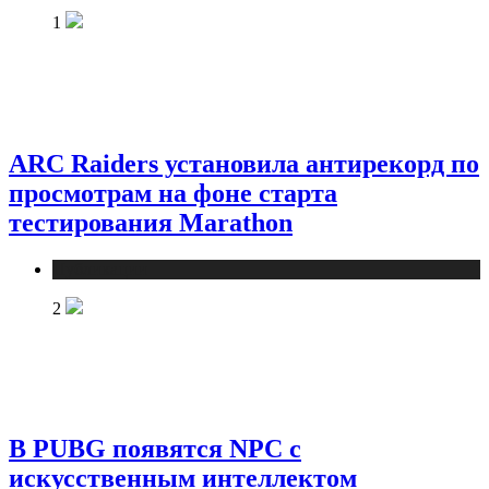
1
ARC Raiders установила антирекорд по
просмотрам на фоне старта
тестирования Marathon
Публикации
2
В PUBG появятся NPC с
искусственным интеллектом