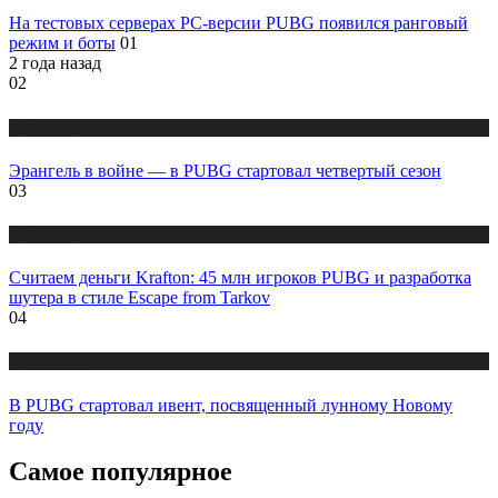
На тестовых серверах PC-версии PUBG появился ранговый
режим и боты
01
2 года назад
02
Публикации
Эpaнгeль в войне — в PUBG стартовал четвертый сезон
03
Публикации
Считаем деньги Krafton: 45 млн игроков PUBG и разработка
шутера в стиле Escape from Tarkov
04
Публикации
В PUBG стартовал ивент, посвященный лунному Новому
году
Самое популярное