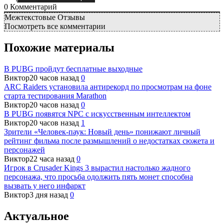
0
Комментарий
Межтекстовые Отзывы
Посмотреть все комментарии
Похожие материалы
В PUBG пройдут бесплатные выходные
Виктор
20 часов назад
0
ARC Raiders установила антирекорд по просмотрам на фоне
старта тестирования Marathon
Виктор
20 часов назад
0
В PUBG появятся NPC с искусственным интеллектом
Виктор
20 часов назад
1
Зрители «Человек-паук: Новый день» понижают личный
рейтинг фильма после размышлений о недостатках сюжета и
персонажей
Виктор
22 часа назад
0
Игрок в Crusader Kings 3 вырастил настолько жадного
персонажа, что просьба одолжить пять монет способна
вызвать у него инфаркт
Виктор
3 дня назад
0
Актуальное