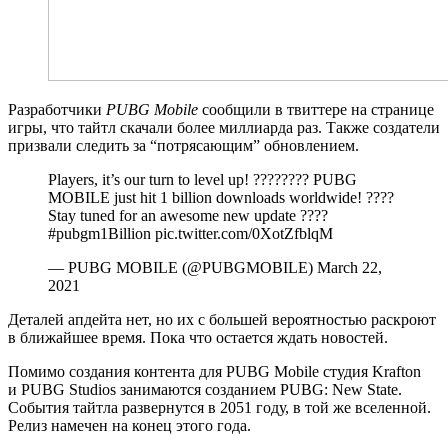
Разработчики
PUBG Mobile
сообщили в твиттере на странице
игры, что тайтл скачали более миллиарда раз. Также создатели
призвали следить за “потрясающим” обновлением.
Players, it’s our turn to level up! ???????? PUBG
MOBILE just hit 1 billion downloads worldwide! ????
Stay tuned for an awesome new update ????
#pubgm1Billion pic.twitter.com/0XotZfblqM
— PUBG MOBILE (@PUBGMOBILE) March 22,
2021
Деталей апдейта нет, но их с большей вероятностью раскроют
в ближайшее время. Пока что остается ждать новостей.
Помимо создания контента для PUBG Mobile студия Krafton
и PUBG Studios занимаются созданием PUBG: New State.
События тайтла развернутся в 2051 году, в той же вселенной.
Релиз намечен на конец этого года.