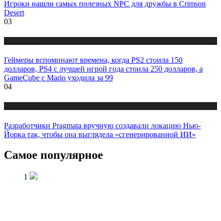
Игроки нашли самых полезных NPC для дружбы в Crimson
Desert
03
Публикации
Геймеры вспоминают времена, когда PS2 стоила 150
долларов, PS4 с лучшей игрой года стоила 250 долларов, а
GameCube с Mario уходила за 99
04
Публикации
Разработчики Pragmata вручную создавали локацию Нью-
Йорка так, чтобы она выглядела «сгенерированной ИИ»
Самое популярное
1