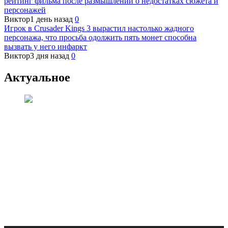
рейтинг фильма после размышлений о недостатках сюжета и
персонажей
Виктор
1 день назад
0
Игрок в Crusader Kings 3 вырастил настолько жадного
персонажа, что просьба одолжить пять монет способна
вызвать у него инфаркт
Виктор
3 дня назад
0
Актуальное