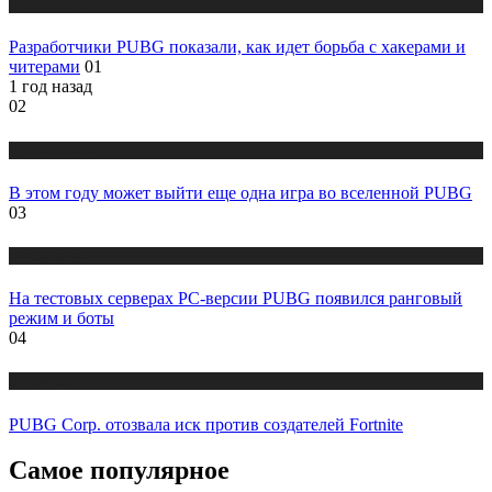
Публикации
Разработчики PUBG показали, как идет борьба с хакерами и
читерами
01
1 год назад
02
Публикации
В этом году может выйти еще одна игра во вселенной PUBG
03
Публикации
На тестовых серверах PC-версии PUBG появился ранговый
режим и боты
04
Публикации
PUBG Corp. отозвала иск против создателей Fortnite
Самое популярное