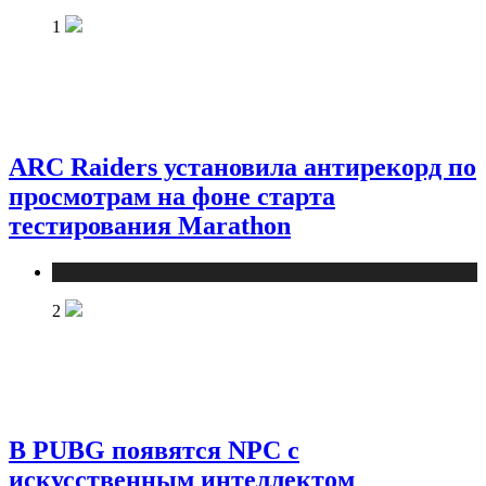
1
ARC Raiders установила антирекорд по
просмотрам на фоне старта
тестирования Marathon
Публикации
2
В PUBG появятся NPC с
искусственным интеллектом