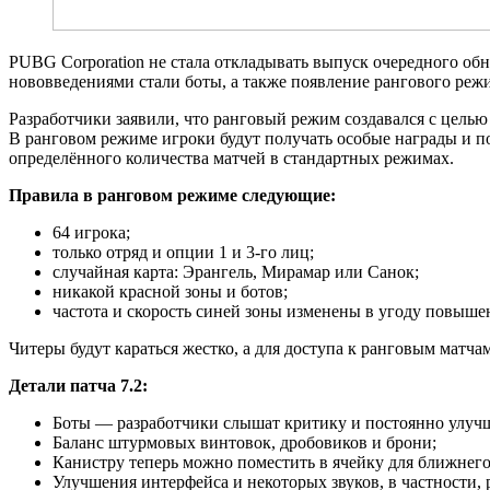
PUBG Corporation не стала откладывать выпуск очередного об
нововведениями стали боты, а также появление рангового реж
Разработчики заявили, что ранговый режим создавался с целью
В ранговом режиме игроки будут получать особые награды и по
определённого количества матчей в стандартных режимах.
Правила в ранговом режиме следующие:
64 игрока;
только отряд и опции 1 и 3-го лиц;
случайная карта: Эрангель, Мирамар или Санок;
никакой красной зоны и ботов;
частота и скорость синей зоны изменены в угоду повыш
Читеры будут караться жестко, а для доступа к ранговым матч
Детали патча 7.2:
Боты — разработчики слышат критику и постоянно улуч
Баланс штурмовых винтовок, дробовиков и брони;
Канистру теперь можно поместить в ячейку для ближнего
Улучшения интерфейса и некоторых звуков, в частности, 