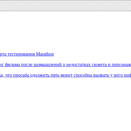
рта тестирования Marathon
нг фильма после размышлений о недостатках сюжета и персона
а, что просьба одолжить пять монет способна вызвать у него ин