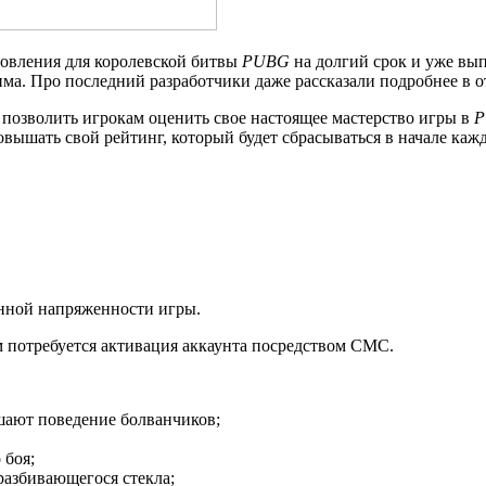
новления для королевской битвы
PUBG
на долгий срок и уже вы
има. Про последний разработчики даже рассказали подробнее в 
 позволить игрокам оценить свое настоящее мастерство игры в
P
вышать свой рейтинг, который будет сбрасываться в начале кажд
енной напряженности игры.
ам потребуется активация аккаунта посредством СМС.
шают поведение болванчиков;
 боя;
разбивающегося стекла;