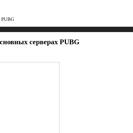
ах PUBG
основных серверах PUBG