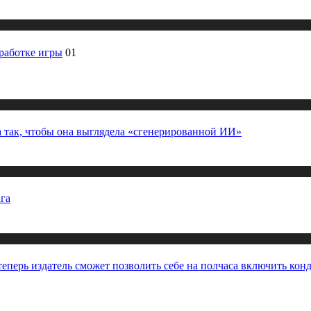
работке игры
01
 так, чтобы она выглядела «сгенерированной ИИ»
га
– теперь издатель сможет позволить себе на полчаса включить ко