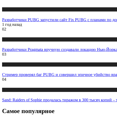
Публикации
Разработчики PUBG запустили сайт Fix PUBG с планами по до
1 год назад
02
Публикации
Разработчики Pragmata вручную создавали локацию Нью-Йорка
03
Публикации
Стример проверял баг PUBG и совершил эпичное убийство вра
04
Публикации
Sand: Raiders of Sophie продалась тиражом в 300 тысяч копий 
Самое популярное