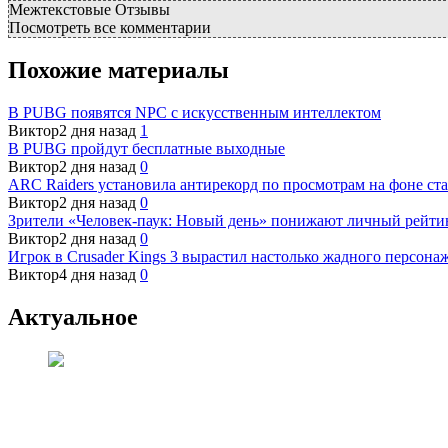
Межтекстовые Отзывы
Посмотреть все комментарии
Похожие материалы
В PUBG появятся NPC с искусственным интеллектом
Виктор
2 дня назад
1
В PUBG пройдут бесплатные выходные
Виктор
2 дня назад
0
ARC Raiders установила антирекорд по просмотрам на фоне ста
Виктор
2 дня назад
0
Зрители «Человек-паук: Новый день» понижают личный рейти
Виктор
2 дня назад
0
Игрок в Crusader Kings 3 вырастил настолько жадного персонаж
Виктор
4 дня назад
0
Актуальное