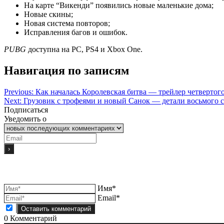
На карте “Викенди” появились новые маленькие дома;
Новые скины;
Новая система повторов;
Исправления багов и ошибок.
PUBG
доступна на PC, PS4 и Xbox One.
Навигация по записям
Previous:
Как началась Королевская битва — трейлер четвертог
Next:
Грузовик с трофеями и новый Санок — детали восьмого
Подписаться
Уведомить о
Имя*
Email*
0
Комментарий