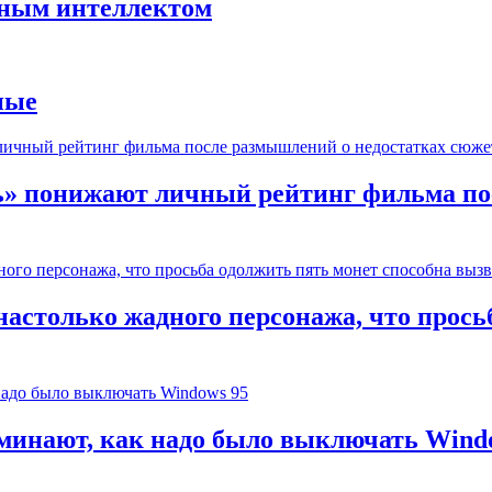
нным интеллектом
ные
ь» понижают личный рейтинг фильма по
настолько жадного персонажа, что прось
оминают, как надо было выключать Wind