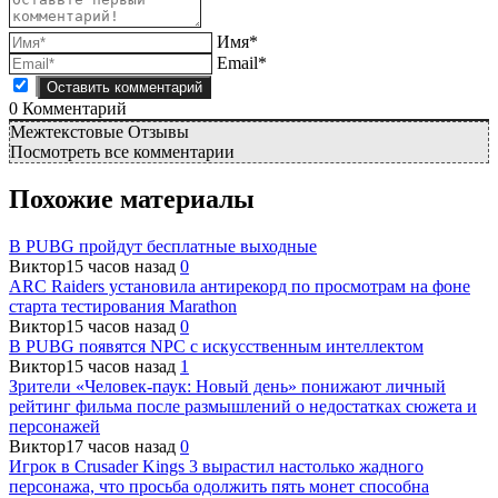
Имя*
Email*
0
Комментарий
Межтекстовые Отзывы
Посмотреть все комментарии
Похожие материалы
В PUBG пройдут бесплатные выходные
Виктор
15 часов назад
0
ARC Raiders установила антирекорд по просмотрам на фоне
старта тестирования Marathon
Виктор
15 часов назад
0
В PUBG появятся NPC с искусственным интеллектом
Виктор
15 часов назад
1
Зрители «Человек-паук: Новый день» понижают личный
рейтинг фильма после размышлений о недостатках сюжета и
персонажей
Виктор
17 часов назад
0
Игрок в Crusader Kings 3 вырастил настолько жадного
персонажа, что просьба одолжить пять монет способна