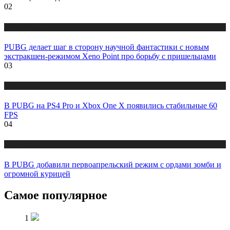
02
Публикации
PUBG делает шаг в сторону научной фантастики с новым
экстракшен-режимом Xeno Point про борьбу с пришельцами
03
Публикации
В PUBG на PS4 Pro и Xbox One X появились стабильные 60
FPS
04
Публикации
В PUBG добавили первоапрельский режим с ордами зомби и
огромной курицей
Самое популярное
1