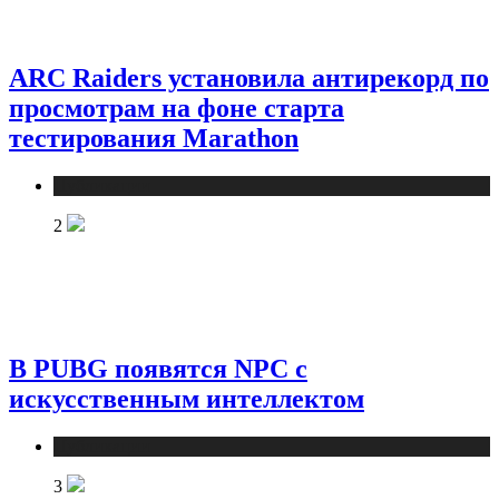
ARC Raiders установила антирекорд по
просмотрам на фоне старта
тестирования Marathon
Публикации
2
В PUBG появятся NPC с
искусственным интеллектом
Публикации
3