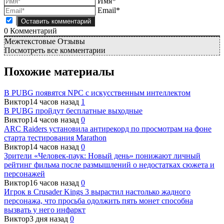
Имя*
Email*
0
Комментарий
Межтекстовые Отзывы
Посмотреть все комментарии
Похожие материалы
В PUBG появятся NPC с искусственным интеллектом
Виктор
14 часов назад
1
В PUBG пройдут бесплатные выходные
Виктор
14 часов назад
0
ARC Raiders установила антирекорд по просмотрам на фоне
старта тестирования Marathon
Виктор
14 часов назад
0
Зрители «Человек-паук: Новый день» понижают личный
рейтинг фильма после размышлений о недостатках сюжета и
персонажей
Виктор
16 часов назад
0
Игрок в Crusader Kings 3 вырастил настолько жадного
персонажа, что просьба одолжить пять монет способна
вызвать у него инфаркт
Виктор
3 дня назад
0