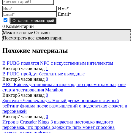
Имя*
Email*
0
Комментарий
Межтекстовые Отзывы
Посмотреть все комментарии
Похожие материалы
В PUBG появятся NPC с искусственным интеллектом
Виктор
5 часов назад
1
В PUBG пройдут бесплатные выходные
Виктор
5 часов назад
0
ARC Raiders установила антирекорд по просмотрам на фоне
старта тестирования Marathon
Виктор
5 часов назад
0
Зрители «Человек-паук: Новый день» понижают личный
рейтинг фильма после размышлений о недостатках сюжета и
персонажей
Виктор
7 часов назад
0
Игрок в Crusader Kings 3 вырастил настолько жадного
персонажа, что просьба одолжить пять монет способна
вызвать у него инфаркт