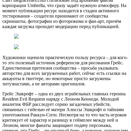
Сайт thegracefiles.com стилизован под архивные файлы
корпорации Umbrella, что сразу задаёт нужную атмосферу. На
момент публикации ресурс находится в стадии активного
тестирования – создатели принимают от сообщества
скриншоты, фотографии из фоторежима и фан-арт, причём
каждая загрузка проходит модерацию перед публикацией.
Художники оценили практическую пользу ресурса – для кого-
то это полезный источник референсов для рисования Грейс.
Единственная претензия сообщества – просьба указывать
авторство для всех загруженных работ, сейчас есть ссылки на
аккаунты в твиттере, но некоторые просто загружены
энтузиастами, а не авторами оригиналов.
Грейс Эшкрофт – одна из двух играбельных главных героинь
Resident Evil Requiem наряду с Леоном Кеннеди. Молодой
аналитик ФБР расследует серию загадочных убийств,
связанных с гибелью её матери Алиссы Эшкрофт и тайнами
уничтожения Раккун-Сити. Несмотря на то что часть игроков
критикует её характер и разницу в геймплее между ней и
Леоном, многие фанаты защищают подачу персонажа,
отмечая, что Грейс – не опытный боец, а новичок, которая тем