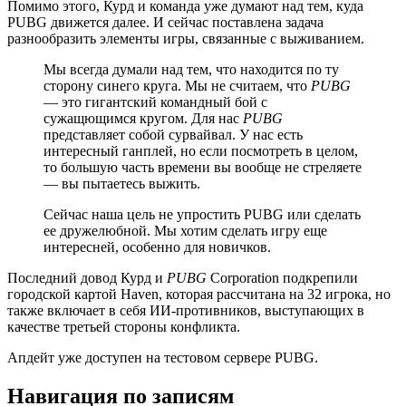
Помимо этого, Курд и команда уже думают над тем, куда
PUBG движется далее. И сейчас поставлена задача
разнообразить элементы игры, связанные с выживанием.
Мы всегда думали над тем, что находится по ту
сторону синего круга. Мы не считаем, что
PUBG
— это гигантский командный бой с
сужащющимся кругом. Для нас
PUBG
представляет собой сурвайвал. У нас есть
интересный ганплей, но если посмотреть в целом,
то большую часть времени вы вообще не стреляете
— вы пытаетесь выжить.
Сейчас наша цель не упростить PUBG или сделать
ее дружелюбной. Мы хотим сделать игру еще
интересней, особенно для новичков.
Последний довод Курд и
PUBG
Corporation подкрепили
городской картой Haven, которая рассчитана на 32 игрока, но
также включает в себя ИИ-противников, выступающих в
качестве третьей стороны конфликта.
Апдейт уже доступен на тестовом сервере PUBG.
Навигация по записям