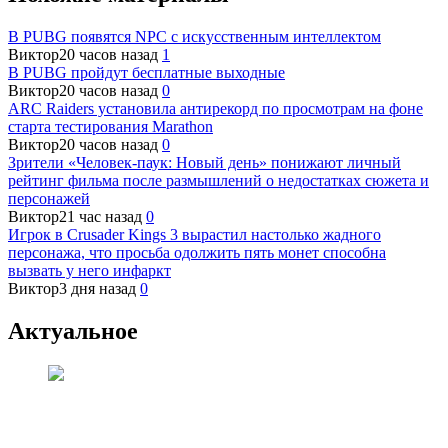
В PUBG появятся NPC с искусственным интеллектом
Виктор
20 часов назад
1
В PUBG пройдут бесплатные выходные
Виктор
20 часов назад
0
ARC Raiders установила антирекорд по просмотрам на фоне
старта тестирования Marathon
Виктор
20 часов назад
0
Зрители «Человек-паук: Новый день» понижают личный
рейтинг фильма после размышлений о недостатках сюжета и
персонажей
Виктор
21 час назад
0
Игрок в Crusader Kings 3 вырастил настолько жадного
персонажа, что просьба одолжить пять монет способна
вызвать у него инфаркт
Виктор
3 дня назад
0
Актуальное