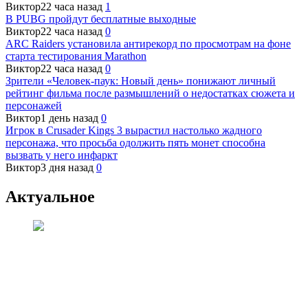
Виктор
22 часа назад
1
В PUBG пройдут бесплатные выходные
Виктор
22 часа назад
0
ARC Raiders установила антирекорд по просмотрам на фоне
старта тестирования Marathon
Виктор
22 часа назад
0
Зрители «Человек-паук: Новый день» понижают личный
рейтинг фильма после размышлений о недостатках сюжета и
персонажей
Виктор
1 день назад
0
Игрок в Crusader Kings 3 вырастил настолько жадного
персонажа, что просьба одолжить пять монет способна
вызвать у него инфаркт
Виктор
3 дня назад
0
Актуальное