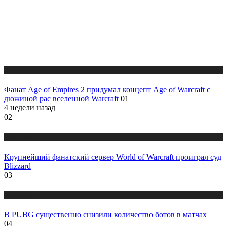
Публикации
Фанат Age of Empires 2 придумал концепт Age of Warcraft с
дюжиной рас вселенной Warcraft
01
4 недели назад
02
Публикации
Крупнейший фанатский сервер World of Warcraft проиграл суд
Blizzard
03
Публикации
В PUBG существенно снизили количество ботов в матчах
04