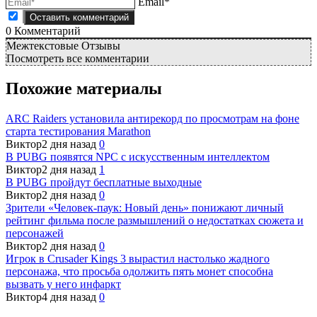
Email*
0
Комментарий
Межтекстовые Отзывы
Посмотреть все комментарии
Похожие материалы
ARC Raiders установила антирекорд по просмотрам на фоне
старта тестирования Marathon
Виктор
2 дня назад
0
В PUBG появятся NPC с искусственным интеллектом
Виктор
2 дня назад
1
В PUBG пройдут бесплатные выходные
Виктор
2 дня назад
0
Зрители «Человек-паук: Новый день» понижают личный
рейтинг фильма после размышлений о недостатках сюжета и
персонажей
Виктор
2 дня назад
0
Игрок в Crusader Kings 3 вырастил настолько жадного
персонажа, что просьба одолжить пять монет способна
вызвать у него инфаркт
Виктор
4 дня назад
0