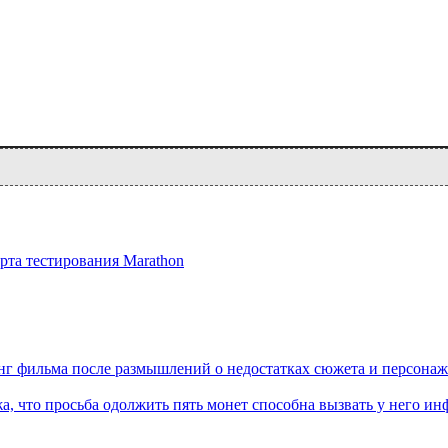
рта тестирования Marathon
нг фильма после размышлений о недостатках сюжета и персона
а, что просьба одолжить пять монет способна вызвать у него ин