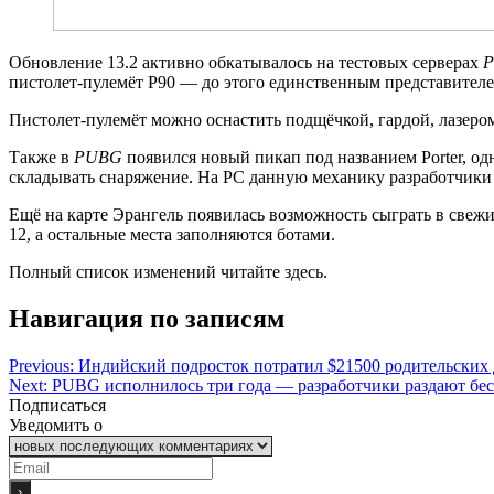
Обновление 13.2 активно обкатывалось на тестовых серверах
пистолет-пулемёт P90 — до этого единственным представител
Пистолет-пулемёт можно оснастить подщёчкой, гардой, лазером
Также в
PUBG
появился новый пикап под названием Porter, од
складывать снаряжение. На PC данную механику разработчики 
Ещё на карте Эрангель появилась возможность сыграть в свеж
12, а остальные места заполняются ботами.
Полный список изменений читайте здесь.
Навигация по записям
Previous:
Индийский подросток потратил $21500 родительских 
Next:
PUBG исполнилось три года — разработчики раздают бе
Подписаться
Уведомить о