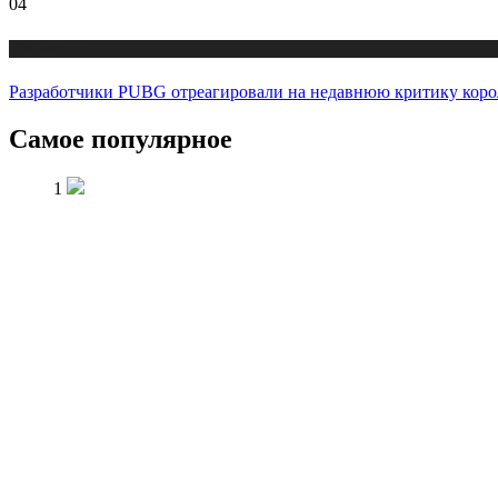
04
Публикации
Разработчики PUBG отреагировали на недавнюю критику коро
Самое популярное
1