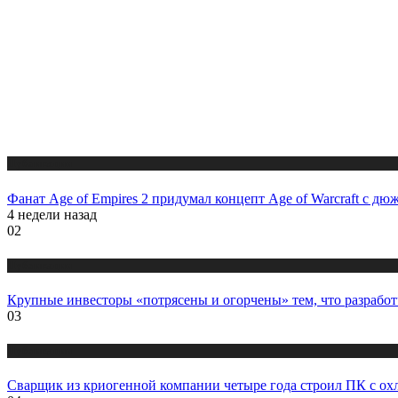
Публикации
Фанат Age of Empires 2 придумал концепт Age of Warcraft с дю
4 недели назад
02
Публикации
Крупные инвесторы «потрясены и огорчены» тем, что разраб
03
Публикации
Cварщик из криогенной компании четыре года строил ПК с ох