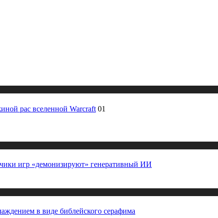
жиной рас вселенной Warcraft
01
отчики игр «демонизируют» генеративный ИИ
лаждением в виде библейского серафима