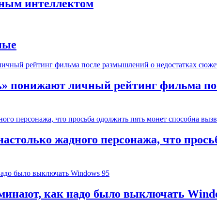
нным интеллектом
ные
ь» понижают личный рейтинг фильма по
настолько жадного персонажа, что прось
оминают, как надо было выключать Wind