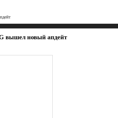
пдейт
BG вышел новый апдейт