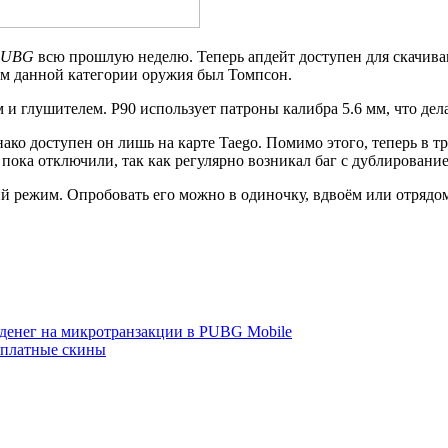
PUBG
всю прошлую неделю. Теперь апдейт доступен для скачива
ем данной категории оружия был Томпсон.
 и глушителем. P90 использует патроны калибра 5.6 мм, что дел
нако доступен он лишь на карте Taego. Помимо этого, теперь в 
пока отключили, так как регулярно возникал баг с дублировани
ий режим. Опробовать его можно в одиночку, вдвоём или отряд
денег на микротранзакции в PUBG Mobile
сплатные скины