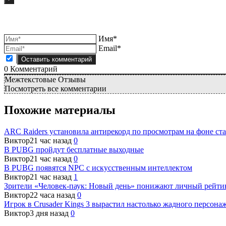
Имя*
Email*
0
Комментарий
Межтекстовые Отзывы
Посмотреть все комментарии
Похожие материалы
ARC Raiders установила антирекорд по просмотрам на фоне ста
Виктор
21 час назад
0
В PUBG пройдут бесплатные выходные
Виктор
21 час назад
0
В PUBG появятся NPC с искусственным интеллектом
Виктор
21 час назад
1
Зрители «Человек-паук: Новый день» понижают личный рейти
Виктор
22 часа назад
0
Игрок в Crusader Kings 3 вырастил настолько жадного персонаж
Виктор
3 дня назад
0