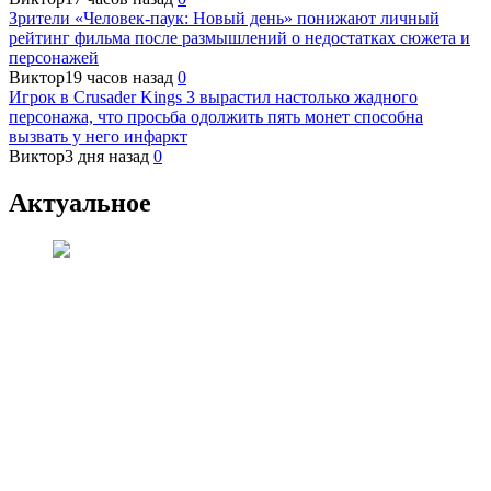
Зрители «Человек-паук: Новый день» понижают личный
рейтинг фильма после размышлений о недостатках сюжета и
персонажей
Виктор
19 часов назад
0
Игрок в Crusader Kings 3 вырастил настолько жадного
персонажа, что просьба одолжить пять монет способна
вызвать у него инфаркт
Виктор
3 дня назад
0
Актуальное