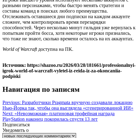
разными персонажами, чтобы быстро менять стратегии и
составы команд в поисках любого преимущества.
Отслеживать оставшиеся дни подписки на каждом аккаунте
сложнее, чем контролировать время перезарядки
способностей. Через несколько минут гильдия уже вернулась к
попыткам пройти босса, хотя некоторые игроки признались,
что тоже не знают, сколько времени осталось на их аккаунтах.
World of Warcraft
доступна на ПК.
Источник: https://shazoo.ru/2026/03/28/181661/professionalnyi-
igrok-world-of-warcraft-vyletel-iz-reida-iz-za-okoncaniia-
podpiski
Навигация по записям
Previous:
Разработчики Pragmata вручную создавали локацию
Нью-Йорка так, чтобы она выглядела «сгенерированной ИИ»
Next:
«Невозможная» платиновая трофейная награда
PlayStation наконец покорилась спустя 13 лет
Подписаться
Уведомить о