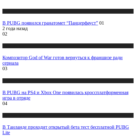
Публикации
В PUBG появился гранатомет “Панцерфауст”
01
2 года назад
02
Публикации
Композитор God of War готов вернуться к франшизе ради
сериала
03
Публикации
В PUBG на PS4 и Xbox One появилась кроссплатформенная
игра в отряде
04
Публикации
В Таиланде проходит открытый бета тест бесплатной PUBG
Lite