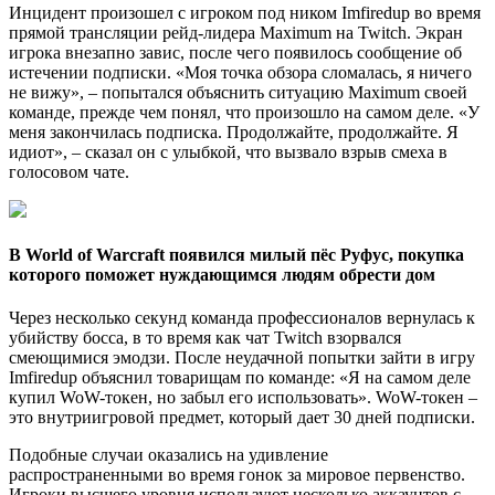
Инцидент произошел с игроком под ником Imfiredup во время
прямой трансляции рейд-лидера Maximum на Twitch. Экран
игрока внезапно завис, после чего появилось сообщение об
истечении подписки. «Моя точка обзора сломалась, я ничего
не вижу», – попытался объяснить ситуацию Maximum своей
команде, прежде чем понял, что произошло на самом деле. «У
меня закончилась подписка. Продолжайте, продолжайте. Я
идиот», – сказал он с улыбкой, что вызвало взрыв смеха в
голосовом чате.
В World of Warcraft появился милый пёс Руфус, покупка
которого поможет нуждающимся людям обрести дом
Через несколько секунд команда профессионалов вернулась к
убийству босса, в то время как чат Twitch взорвался
смеющимися эмодзи. После неудачной попытки зайти в игру
Imfiredup объяснил товарищам по команде: «Я на самом деле
купил WoW-токен, но забыл его использовать». WoW-токен –
это внутриигровой предмет, который дает 30 дней подписки.
Подобные случаи оказались на удивление
распространенными во время гонок за мировое первенство.
Игроки высшего уровня используют несколько аккаунтов с