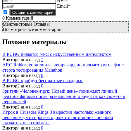
Имя*
Email*
0
Комментарий
Межтекстовые Отзывы
Посмотреть все комментарии
Похожие материалы
В PUBG появятся NPC с искусственным интеллектом
Виктор
2 дня назад
1
ARC Raiders установила антирекорд по просмотрам на фоне
старта тестирования Marathon
Виктор
2 дня назад
0
В PUBG пройдут бесплатные выходные
Виктор
2 дня назад
0
Зрители «Человек-паук: Новый день» понижают личный
рейтинг фильма после размышлений о недостатках сюжета и
персонажей
Виктор
2 дня назад
0
Игрок в Crusader Kings 3 вырастил настолько жадного
персонажа, что просьба одолжить пять монет способна
вызвать у него инфаркт
Виктор
4 дня назад
0