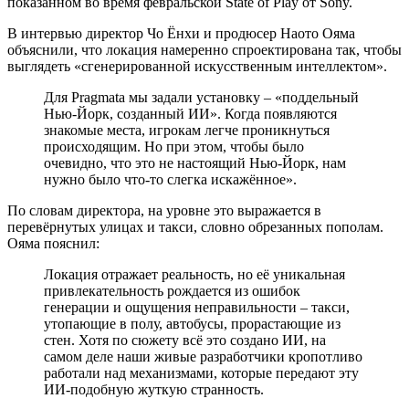
показанном во время февральской State of Play от Sony.
В интервью директор Чо Ёнхи и продюсер Наото Ояма
объяснили, что локация намеренно спроектирована так, чтобы
выглядеть «сгенерированной искусственным интеллектом».
Для Pragmata мы задали установку – «поддельный
Нью-Йорк, созданный ИИ». Когда появляются
знакомые места, игрокам легче проникнуться
происходящим. Но при этом, чтобы было
очевидно, что это не настоящий Нью-Йорк, нам
нужно было что-то слегка искажённое».
По словам директора, на уровне это выражается в
перевёрнутых улицах и такси, словно обрезанных пополам.
Ояма пояснил:
Локация отражает реальность, но её уникальная
привлекательность рождается из ошибок
генерации и ощущения неправильности – такси,
утопающие в полу, автобусы, прорастающие из
стен. Хотя по сюжету всё это создано ИИ, на
самом деле наши живые разработчики кропотливо
работали над механизмами, которые передают эту
ИИ-подобную жуткую странность.