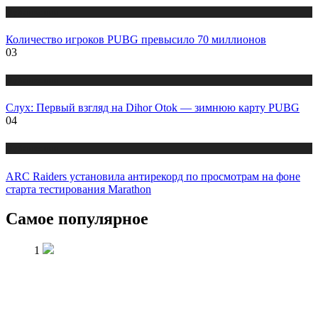
Публикации
Количество игроков PUBG превысило 70 миллионов
03
Публикации
Слух: Первый взгляд на Dihor Otok — зимнюю карту PUBG
04
Публикации
ARC Raiders установила антирекорд по просмотрам на фоне
старта тестирования Marathon
Самое популярное
1