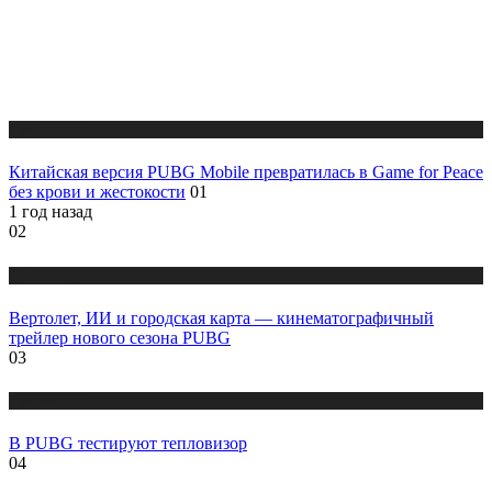
Публикации
Китайская версия PUBG Mobile превратилась в Game for Peace
без крови и жестокости
01
1 год назад
02
Публикации
Вертолет, ИИ и городская карта — кинематографичный
трейлер нового сезона PUBG
03
Публикации
В PUBG тестируют тепловизор
04