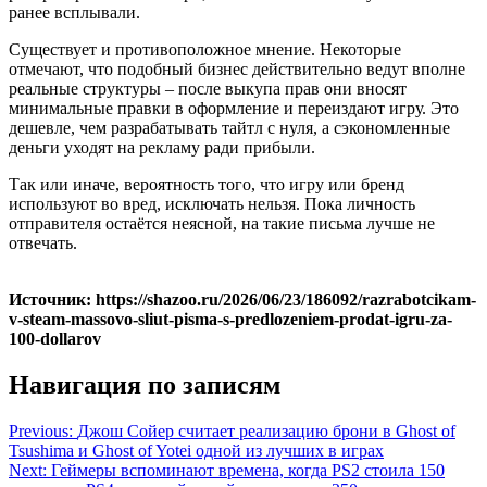
ранее всплывали.
Существует и противоположное мнение. Некоторые
отмечают, что подобный бизнес действительно ведут вполне
реальные структуры – после выкупа прав они вносят
минимальные правки в оформление и переиздают игру. Это
дешевле, чем разрабатывать тайтл с нуля, а сэкономленные
деньги уходят на рекламу ради прибыли.
Так или иначе, вероятность того, что игру или бренд
используют во вред, исключать нельзя. Пока личность
отправителя остаётся неясной, на такие письма лучше не
отвечать.
Источник: https://shazoo.ru/2026/06/23/186092/razrabotcikam-
v-steam-massovo-sliut-pisma-s-predlozeniem-prodat-igru-za-
100-dollarov
Навигация по записям
Previous:
Джош Сойер считает реализацию брони в Ghost of
Tsushima и Ghost of Yotei одной из лучших в играх
Next:
Геймеры вспоминают времена, когда PS2 стоила 150