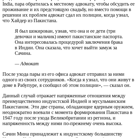
India, пара обратилась к местному адвокату, чтобы обсудить ее
проживание и их предстоящую свадьбу, но вместо помощи в
решении их проблем адвокат сдал их полиции, когда узнал,
что Хайдер из Пакистана.
Я был шокирован, узнав, что она и ее дети (три
девочки и мальчик) имеют пакистанские паспорта.
Она интересовалась процедурой заключения брака
в Индии. Она сказала, что хочет выйти замуж за
Сачина.
— Адвокат
После ухода пары из его офиса адвокат отправил за ними
одного из своих сотрудников. «Когда я узнал, что они живут в
доме в Рабупуре, я сообщил об этом полиции», — сказал он.
Данный случай отражает напряженные отношения между
преимущественно индуистской Индией и мусульманским
Пакистаном. Эти две страны, обладающие ядерным оружием,
неоднократно воевали с момента формирования Пакистана в
1947 году после ухода Великобритании из региона, и
напряженность между ними по-прежнему очень высока.
Сачин Мина принадлежит к индуистскому большинству