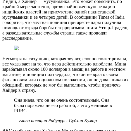
Индии, а Хайдер — мусульманка. Это может объяснить, по
крайней мере частично, чрезвычайно жесткую реакцию
индийских властей на присутствие одной пакистанской
мусульманки и ее четырех детей. В сообщении Times of India
говорится, что местная полиция при аресте пары получила
помощь от отряда борьбы с терроризмом штата Уттар-Прадеш,
а разведывательные службы страны также проводят
расследование.
Несмотря на ситуацию, которая звучит, словно сюжет романа,
все указывает на то, что пара действительно влюблена. Мина
зарабатывал около 100 долларов в месяц на работе в местном
магазине, и полиция подтвердила, что он не врал о своем
финансовом или социальном положении, он не давал никаких
обещаний, которых не мог бы выполнить, чтобы привлечь
Хайдер в страну.
Она знала, что он не очень состоятельный. Она
была поражена не его работой, а его умениями в
PUBG.
— глава полиции Рабупуры Судхир Кумар.
BBC сообщает, что Хайдер и Мина были заключены под