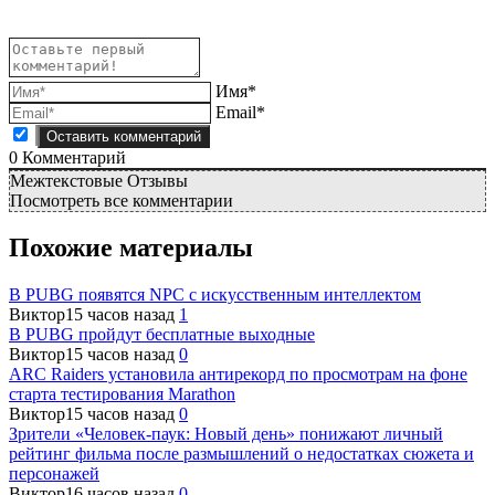
Имя*
Email*
0
Комментарий
Межтекстовые Отзывы
Посмотреть все комментарии
Похожие материалы
В PUBG появятся NPC с искусственным интеллектом
Виктор
15 часов назад
1
В PUBG пройдут бесплатные выходные
Виктор
15 часов назад
0
ARC Raiders установила антирекорд по просмотрам на фоне
старта тестирования Marathon
Виктор
15 часов назад
0
Зрители «Человек-паук: Новый день» понижают личный
рейтинг фильма после размышлений о недостатках сюжета и
персонажей
Виктор
16 часов назад
0