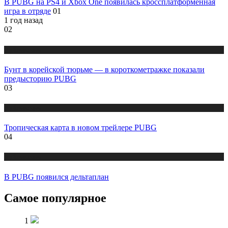
В PUBG на PS4 и Xbox One появилась кроссплатформенная
игра в отряде
01
1 год назад
02
Публикации
Бунт в корейской тюрьме — в короткометражке показали
предысторию PUBG
03
Публикации
Тропическая карта в новом трейлере PUBG
04
Публикации
В PUBG появился дельтаплан
Самое популярное
1