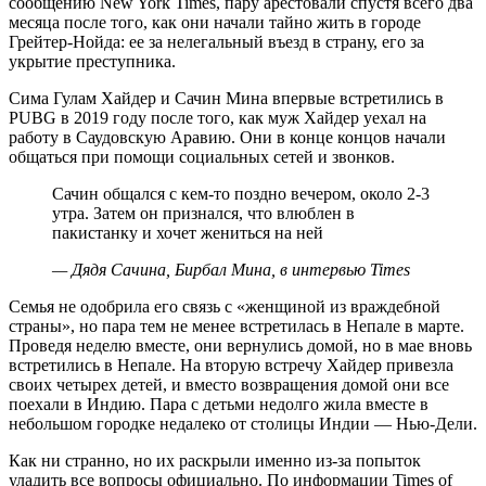
сообщению New York Times, пару арестовали спустя всего два
месяца после того, как они начали тайно жить в городе
Грейтер-Нойда: ее за нелегальный въезд в страну, его за
укрытие преступника.
Сима Гулам Хайдер и Сачин Мина впервые встретились в
PUBG в 2019 году после того, как муж Хайдер уехал на
работу в Саудовскую Аравию. Они в конце концов начали
общаться при помощи социальных сетей и звонков.
Сачин общался с кем-то поздно вечером, около 2-3
утра. Затем он признался, что влюблен в
пакистанку и хочет жениться на ней
— Дядя Сачина, Бирбал Мина, в интервью Times
Семья не одобрила его связь с «женщиной из враждебной
страны», но пара тем не менее встретилась в Непале в марте.
Проведя неделю вместе, они вернулись домой, но в мае вновь
встретились в Непале. На вторую встречу Хайдер привезла
своих четырех детей, и вместо возвращения домой они все
поехали в Индию. Пара с детьми недолго жила вместе в
небольшом городке недалеко от столицы Индии — Нью-Дели.
Как ни странно, но их раскрыли именно из-за попыток
уладить все вопросы официально. По информации Times of