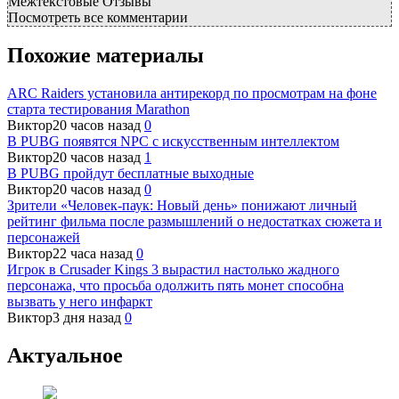
Межтекстовые Отзывы
Посмотреть все комментарии
Похожие материалы
ARC Raiders установила антирекорд по просмотрам на фоне
старта тестирования Marathon
Виктор
20 часов назад
0
В PUBG появятся NPC с искусственным интеллектом
Виктор
20 часов назад
1
В PUBG пройдут бесплатные выходные
Виктор
20 часов назад
0
Зрители «Человек-паук: Новый день» понижают личный
рейтинг фильма после размышлений о недостатках сюжета и
персонажей
Виктор
22 часа назад
0
Игрок в Crusader Kings 3 вырастил настолько жадного
персонажа, что просьба одолжить пять монет способна
вызвать у него инфаркт
Виктор
3 дня назад
0
Актуальное