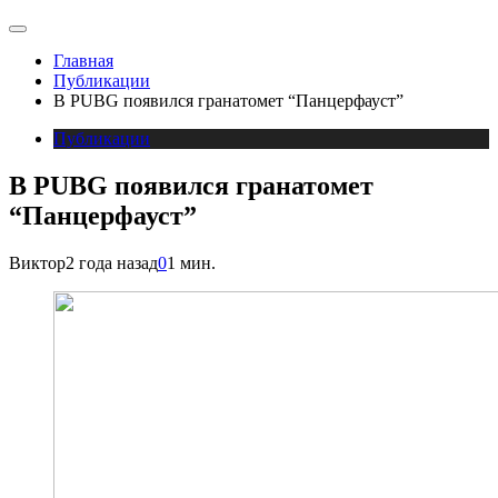
Главная
Публикации
В PUBG появился гранатомет “Панцерфауст”
Публикации
В PUBG появился гранатомет
“Панцерфауст”
Виктор
2 года назад
0
1 мин.