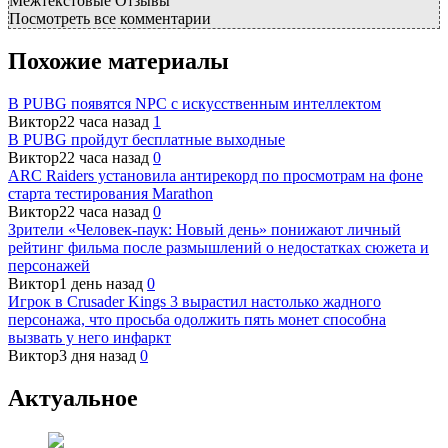
Межтекстовые Отзывы
Посмотреть все комментарии
Похожие материалы
В PUBG появятся NPC с искусственным интеллектом
Виктор
22 часа назад
1
В PUBG пройдут бесплатные выходные
Виктор
22 часа назад
0
ARC Raiders установила антирекорд по просмотрам на фоне
старта тестирования Marathon
Виктор
22 часа назад
0
Зрители «Человек-паук: Новый день» понижают личный
рейтинг фильма после размышлений о недостатках сюжета и
персонажей
Виктор
1 день назад
0
Игрок в Crusader Kings 3 вырастил настолько жадного
персонажа, что просьба одолжить пять монет способна
вызвать у него инфаркт
Виктор
3 дня назад
0
Актуальное